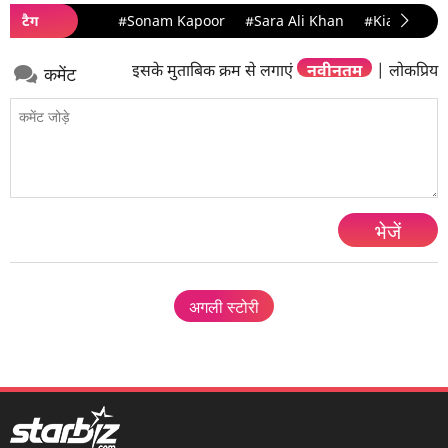
टैग
#Sonam Kapoor
#Sara Ali Khan
#Kiara Adva
इसके मुताबिक क्रम से लगाएं
नवीनतम
|
लोकप्रिय
कमेंट
भेजें
अगली स्टोरी