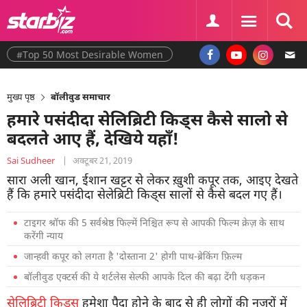
#Top 50 Most Desirable Women
मुख्य पृष्ठ
बॉलीवुड समाचार
हमारे पसंदीदा सेलिब्रिटी किड्स कैसे सालो से
बदलते आए हैं, देखिये यहाँ!
Sai Sudheer
|
अक्टूबर 21, 2019
सारा अली खान, ईशान खट्टर से लेकर ख़ुशी कपूर तक, आइए देखते
हैं कि हमारे पसंदीदा सेलेब्रिटी किड्स सालों से कैसे बदल गए हैं।
टाइगर श्रॉफ की 5 सर्वश्रेष्ठ फिल्में निश्चित रूप से आपकी फिल्म क्रेज़ के साथ
करेंगी न्याय
जान्हवी कपूर को लगता है 'दोस्ताना 2' होगी पाथ-ब्रेकिंग फ़िल्म
बॉलीवुड एक्टर्स की ये शर्टलेस सेल्फी आपके दिल की बढ़ा देंगी धड़कन
सेलिब्रिटी किड्स
हमेशा पैदा होने के बाद से ही लोगों की नज़रों में