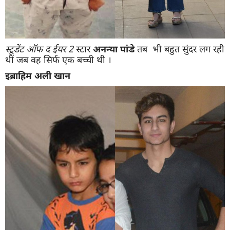
स्टूडेंट
ऑफ
द
ईयर
2
स्टार
अनन्या
पांडे
तब भी बहुत सुंदर लग रही
थीं जब वह सिर्फ एक बच्ची थी ।
इब्राहिम
अली
खान