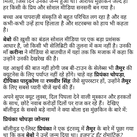
मिली, जिस दिन उनका जन्म हुआ था। आराध्य मुंछकिन जल्द ही
हर किसी के प्रिय और सोशल मीडिया सनसनी बन गया है।
बच्चा अब पापराज़ी संस्कृति से बहुत परिचित लग रहा है और वह
कभी-कभी उन्हें हाथ हिलाता है और शटरबग्स को हाय भी कहता
है।
बेबो
की ख़ुशी का बंडल सोशल मीडिया पर एक बड़ा प्रशंसक
आधार है, जो किसी भी सेलिब्रिटी की तुलना में कम नहीं है। उनकी
माँ
करीना
ने मीडिया से बातचीत में यहां तक ​​कि मजाक में कहा कि
उन्होंने उनकी देखरेख की है।
यह आश्चर्य की बात नहीं होगी जब बी-टाउन के सेलेब्स भी
तैमूर
की
क्यूटनेस के लिए पर्याप्त नहीं रहे होंगे। चाहे वह
प्रियंका चोपड़ा
,
दीपिका पादुकोण
या
रणवीर सिंह
जैसे सुपरस्टार हों, उन्होंने
तैमूर
के लिए सबसे प्यारी चीजें खर्च की हैं।
अपने सुपर क्यूट लुक्स, दिल पिघला देने वाली मुस्कान और हरकतों
के साथ, छोटे नवाब करोड़ों दिलों पर राज कर रहे हैं। देखिए
बॉलीवुड के सबसे बड़े नामों ने क्या बोला इस मुंछकिन के बारे में:
प्रियंका चोपड़ा जोनास
बॉलीवुड ए-लिस्ट
प्रियंका
ने एक इंटरव्यू में
तैमूर
के बारे में पूछा गया
था कि कब
बेबो
ने उन्हें जन्म दिया था।
इज़न’ट ईंट रोमांटिक?