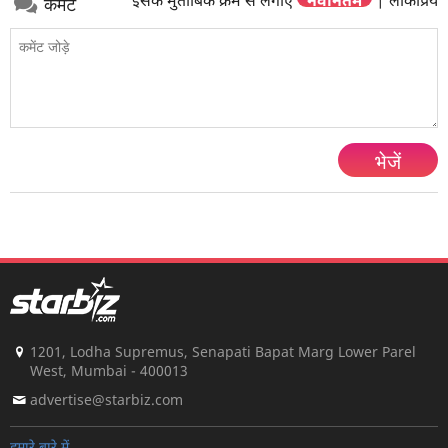
इसके मुताबिक क्रम से लगाएं
नवीनतम
|
लोकप्रिय
कमेंट
भेजें
1201, Lodha Supremus, Senapati Bapat Marg Lower Parel
West, Mumbai - 400013
advertise@starbiz.com
हमारे बारे में