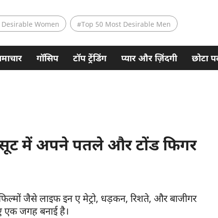
 Desirable Women
#Top 50 Most Desirable Men
समाचार
गॉसिप
टॉप ट्रेंडिंग
प्यार और ज़िंदगी
छोटा पर
ंपसूट में अपने पतले और टोंड फिगर
ंदी फिल्मों जैसे लाइफ इन ए मेट्रो, धड़कन, रिशते, और बाजीगर
लिए एक जगह बनाई है।