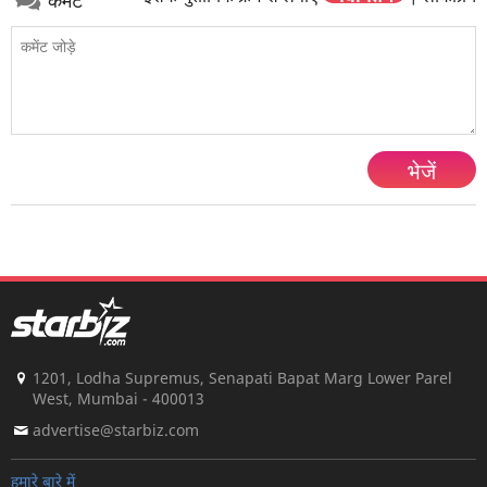
भेजें
1201, Lodha Supremus, Senapati Bapat Marg Lower Parel
West, Mumbai - 400013
advertise@starbiz.com
हमारे बारे में