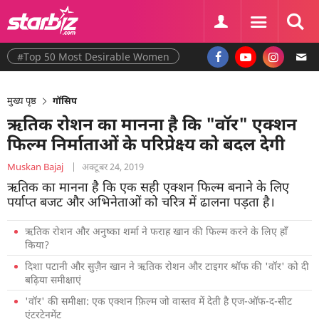
#Top 50 Most Desirable Women
मुख्य पृष्ठ
गॉसिप
ऋतिक रोशन का मानना ​​है कि "वॉर" एक्शन
फिल्म निर्माताओं के परिप्रेक्ष्य को बदल देगी
Muskan Bajaj
|
अक्टूबर 24, 2019
ऋतिक का मानना ​​है कि एक सही एक्शन फिल्म बनाने के लिए
पर्याप्त बजट और अभिनेताओं को चरित्र में ढालना पड़ता है।
ऋतिक रोशन और अनुष्का शर्मा ने फराह खान की फिल्म करने के लिए हाँ
किया?
दिशा पटानी और सुज़ैन खान ने ऋतिक रोशन और टाइगर श्रॉफ की 'वॉर' को दी
बढ़िया समीक्षाएं
'वॉर' की समीक्षा: एक एक्शन फ़िल्म जो वास्तव में देती है एज-ऑफ-द-सीट
एंटरटेनमेंट