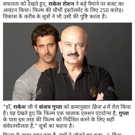
सफलता को देखते हुए,
राकेश
रोशन
ने बड़े पैमाने पर बजट का
आवंटन किया। फिल्म की चौथी इंस्टॉलमेंट के लिए 250 करोड़।
विकास के करीब के सूत्रों ने भी उसी की पुष्टि करता है।
"हाँ,
राकेश
जी ने
संजय
गुप्ता
को क्रमानुसार
क्रिश
4
में रोल किया
है। यह देखते हुए कि फिल्म एक चालाक एक्शन एंटरटेनर है,
गुप्ता
के पास इस तरह की फिल्म को निर्देशित करने के लिए सही
संवेदनशीलता है," सूत्रों का कहना है।
फिल्म के बजट बहुत बड़ा है, सूत्रों ने जोड़ते हुए कहा , “
क्रिश