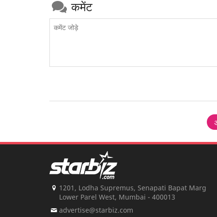
कमेंट
1201, Lodha Supremus, Senapati Bapat Marg
Lower Parel West, Mumbai - 400013
advertise@starbiz.com