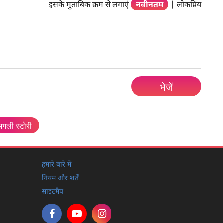
इसके मुताबिक क्रम से लगाएं
नवीनतम
|
लोकप्रिय
भेजें
अगली स्टोरी
हमारे बारे में
नियम और शर्तें
साइटमैप