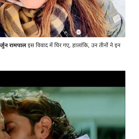
्जुन रामपाल
इस विवाद में घिर गए, हालांकि, उन तीनों ने इन
।