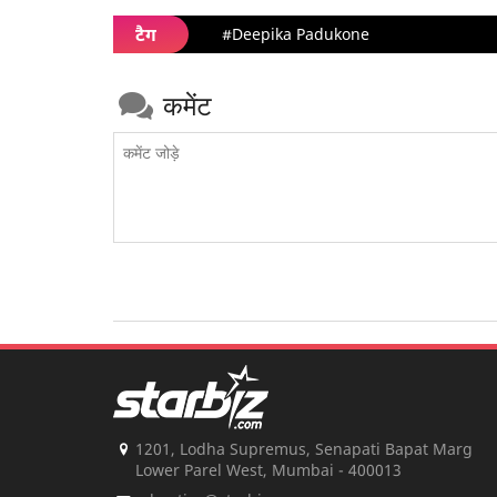
टैग
#Deepika Padukone
कमेंट
1201, Lodha Supremus, Senapati Bapat Marg
Lower Parel West, Mumbai - 400013