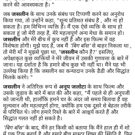
करने की आवश्यकता है। "
जब
जसलीन
के साथ उनके संबंध पर टिप्पणी करने का अनुरोध
किया गया, तो उन्होंने कहा, "शून्य प्रतिशत संबंध है , और ना हो
सकता है। हम विभिन्न व्यक्ति हैं। मैं एक ऐसे व्यक्ति के साथ हो
सकता हूं जो मेरी तरह है, मेरे महत्वपूर्ण अन्य मेधा के समान हो।
जसलीन
और मेरे बीच में कुच नहीं है और इस फिल्म में वह
विशेषता होगी। मुझे याद है, जब मैं
'
बिग
बॉस
'
से बाहर निकला था ,
तो मेरी माँ ने मुझसे पूछा था,
'
जसलीन
कौन है?' इसलिए,
अपेक्षाकृत कुछ व्यक्तियों ने मेरे जीवन में उसकी गुणवत्ता के बारे में
जाना। यह दर्शाता है कि हमारे बीच कुछ भी नहीं था। मैंने यह भी
उल्लेख किया है कि जसलीन का कन्यादान उनके डैडी और सिद्धांत
मिलके करंगे। "
जसलीन
ने अतिरिक्त रूप से
अनूप
जलोटा
के साथ फिल्म और
उसके जुड़ाव के बारे में बात की और कहा, "मैं पहले से ही अनूपजी
को जानती थी, हालाँकि हमने घर के अंदर जो समय बिताया है वह
मूल्यवान और महत्वपूर्ण होगा, क्योंकि हम एक दूसरे से बेहतर तरीके
से परिचित थे। लोग हमारे रिश्ते के बारे में आश्चर्य करते हैं और
सिद्धांत गलत नहीं हो सकते है।
'
बिग
बॉस
'
के बाद, मैंने हर किसी को बताया कि मैंने हाल ही में शो
में एक ट्रिक बनाई है और हमारे बीच मास्टर शिष्य की स्थिति है, फिर