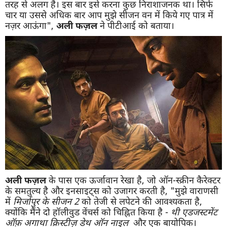
तरह से अलग है। इस बार इसे करना कुछ निराशाजनक था। सिर्फ
चार या उससे अधिक बार आप मुझे सीजन वन में किये गए पात्र में
नज़र आऊंगा",
अली
फज़ल
ने पीटीआई को बताया।
अली
फज़ल
के पास एक ऊर्जावान रेखा है, जो ऑन-स्क्रीन कैरेक्टर
के समतुल्य है और इनसाइट्स को उजागर करती है, "मुझे वाराणसी
में
मिर्जापुर
के
सीजन
2
को तेजी से लपेटने की आवश्यकता है,
क्योंकि मैंने दो हॉलीवुड वेंचर्स को चिह्नित किया है -
थी
एडजस्टमेंट
ऑफ़
अगाथा
क्रिस्टीज़
डेथ
ऑन
नाइल
और एक बायोपिक।