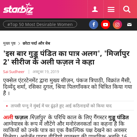
#Top 50 Most Desirable Women
मुख्य पृष्ठ
छोटा पर्दा और वेब
'इस बार गुड्डू पंडित का पात्र अलग', 'मिर्जापुर
2' सीरीज के अली फज़ल ने कहा
Sai Sudheer
|
अक्टूबर 19, 2019
एक्सेल एंटरटेनमेंट द्वारा मुख्य सीज़न, पंकज त्रिपाठी, विक्रांत मैसी,
दिव्येंदु शर्मा, रसिका दुगल, श्रिया पिलगाँवकर को चित्रित किया गया
है ।
तापसी पन्नू ने मुंबई में घर ढूंढ़ते हुए आई कठिनाइयों को किया याद
अली
फज़ल
मिर्ज़ापुर
के परिधि काल के लिए गैंगस्टर
गुड्डू
पंडित
आग्नेयास्त्र के रूप में लौटेंगे और मनोरंजनकर्ता का कहना है कि
व्यक्तियों को उनके पात्र का एक वैकल्पिक पक्ष देखने का अवसर
मिलेगा। अमेज़ॅन प्राइम वीडियो व्यवस्था की प्राथमिक अवधि 16