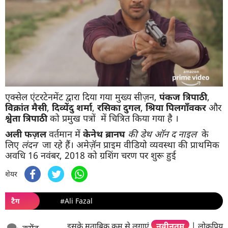
एक्सेल एंटरटेनमेंट द्वारा दिया गया मुख्य सीज़न,
पंकज
त्रिपाठी
,
विक्रांत
मैसी
,
दिव्येंदु
शर्मा
,
रसिका
दुगल
,
श्रिया
पिलगाँवकर
और
श्वेता
त्रिपाठी
को प्रमुख पत्रों में चित्रित किया गया है ।
अली
फज़ल
वर्तमान में
केनेथ ब्रानघ
की
डेथ
ऑन
द
नाइल
के
लिए
लंदन
जा रहे हैं। अमेज़ॅन प्राइम वीडियो व्यवस्था की प्राथमिक
अवधि 16 नवंबर, 2018 को ग्रशिंग चरण पर शुरू हुई
शेयर
टैग
#Ali Fazal
इसके मुताबिक क्रम से लगाएं
नवीनतम
|
लोकप्रिय
कमेंट