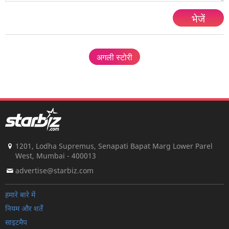
भेजें
अगली स्टोरी
1201, Lodha Supremus, Senapati Bapat Marg Lower Parel
West, Mumbai - 400013
advertise@starbiz.com
हमारे बारे में
नियम और शर्तें
साइटमैप