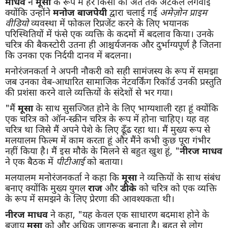
माधव
ने
मूसा
के रूप में हर किसी को अंत तक अटकलें लगवाईं
क्योंकि उन्होंने
मनोज बाजपेयी
द्वारा चलाई गई
अमेज़ोन प्राइम
वीडियो
व्यवस्था में फोकल रिप्रजेंट करने के लिए भयानक
परिस्थितियों में फंसे एक व्यक्ति के कदमों में बदलाव किया। उनके
चरित्र की बैकस्टोरी उतना ही आश्चर्यजनक और दुर्भाग्यपूर्ण है जितना
कि उनका एक निर्दयी दानव में बदलना।
मनोरंजनकर्ता ने अपनी नौकरी को सही सामंजस्य के रूप में समझा
जब उनका वेब-आधारित सामाजिक नेटवर्किंग रिकॉर्ड उनकी प्रस्तुति
की प्रशंसा करने वाले व्यक्तियों के संदेशों से भर गया।
"मैं
मूसा
के साथ सुसज्जित होने के लिए भाग्यशाली रहा हूं क्योंकि
एक चरित्र को ऑन-स्क्रीन चरित्र के रूप में होना चाहिए। यह वह
चरित्र था जिसे मैं अपने पेशे के लिए ढूँढ रहा था। मैं मुख्य रूप से
मलयालम फिल्म में काम करता हूं और मैंने कभी कुछ पूरा गंभीर
नहीं किया है। मैं इस मौके के मिलने से बहुत खुश हूं, "
नीरज माधव
ने एक बैठक में
पीटीआई
को बताया।
मलयालम मनोरंजनकर्ता ने कहा कि
मूसा
ने व्यक्तियों के साथ संबंध
बनाए क्योंकि मुख्य युगल
राज
और
डीके
को चरित्र को एक व्यक्ति
के रूप में समझने के लिए प्रेरणा की आवश्यकता थी।
नीरज माधव
ने कहा, "यह केवल एक साधारण बदमाश होने के
बजाय
मूसा
को और अधिक जागरूक बनाता है। बहुत से लोग