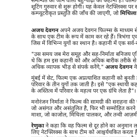
समन्वित की जाने वाली बहु-पीढ़ी की कहानी है। वर्
शूटिंग गुरुवार से शुरू होगी। यह केवल नेटफ्लिक्स पर स्ट
कम्प्यूटरीकृत प्रस्तुति की जाँच की जाएगी, जो
मिथिला
अजय देवगन
अपने अजय देवगन फिल्म्स के माध्यम से 
के साथ एक टीम के रूप में काम कर रहे हैं। त्रिभंग
जिस में विभिन्न युगों का स्थान है। कहानी में एक सर्व
"उस समय जब मेरा समूह और सह-निर्माता बनिजय एशिय
थे कि हम इस कहानी को और अधिक बारीक तरीके से या
अधिक व्यापक भीड़ से संपर्क करेंगे,"
अजय देवगन
न
मुंबई में सेट, फिल्म एक अप्रत्याशित कहानी को ब
परिवार के तीन युगों तक जाती है। इसे "एक स्थायी कहान
के अस्तित्व में परिवार के महत्व पर एक ग्रंथि लेता है"।
मनोरंजन निर्माता ने फिल्म की सामग्री की सराहना की
जो असंगत और असंतुलित है, फिर भी सम्मोहित करने 
माशा, जो काजोल, मिथिला पालकर, और तन्वी आज़मी द
रेणुका
ने कहा कि वह फिल्म से दूर होने का अनुमान 
लिए नेटफ्लिक्स के साथ टीम को आश्चर्यचकित करता है