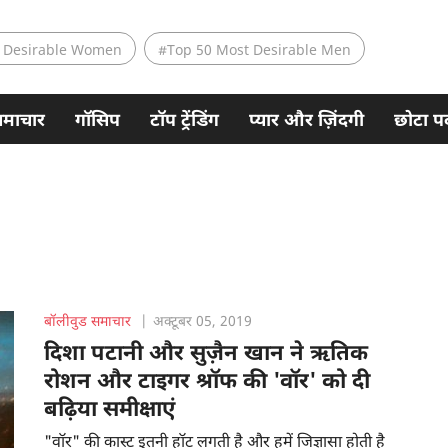
 Desirable Women
#Top 50 Most Desirable Men
समाचार
गॉसिप
टॉप ट्रेंडिंग
प्यार और ज़िंदगी
छोटा पर
बॉलीवुड समाचार
|
अक्टूबर 05, 2019
दिशा पटानी और सुज़ैन खान ने ऋतिक
रोशन और टाइगर श्रॉफ की 'वॉर' को दी
बढ़िया समीक्षाएं
"वॉर" की कास्ट इतनी हॉट लगती है और हमें जिज्ञासा होती है