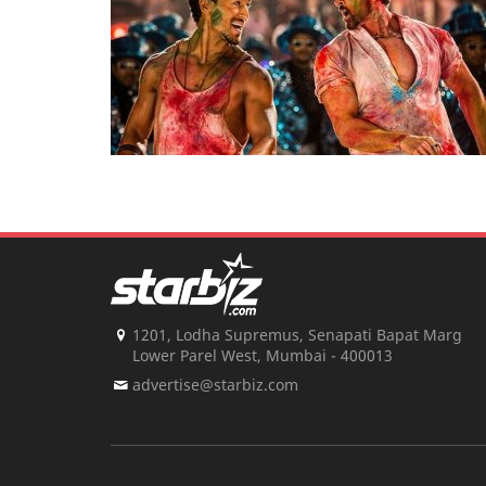
1201, Lodha Supremus, Senapati Bapat Marg
Lower Parel West, Mumbai - 400013
advertise@starbiz.com