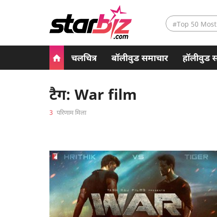
#Top 50 Most
चलचित्र
बॉलीवुड समाचार
हॉलीवुड 
टैग: War film
3
परिणाम मिला