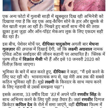
एक अन्य फोटो में गुलाबी साड़ी में खूबसूरत दिख रही अभिनेत्री को
दिखाया गया है कि वह एक आइ-कैचिंग सोने के हार और झुमके से
मेल खाती नज़र आ रहीं है। भिखरे हुए बालों साथ नीचे की तरफ़
झुका हुआ जुड़ा और ऑन-पॉइंट मेकअप लुक के लिए एकदम सही
बैठ रहा है।
इस बीच, पेशेवर मोर्चे पर,
दीपिका पादुकोण
अगली बार
मेघना
गुलज़ार
की
छपाक
में दिखाई देंगी, जो कि
लक्ष्मी अग्रवाल
नामक
एसिड अटैक सर्वाइवर की जीवन कहानी पर आधारित है। फ्लिक में
पुरुष लीड में
विक्रांत मैसी
भी हैं और इसे 10 जनवरी 2020 को
रिलीज़ किया जाएगा।
भूमिका के बारे में बात करते हुए,
दीपिका
ने कहा, “मैं इसे करने के
लिए फट रही थी। भावनात्मक रूप से, यह मेरी अब तक की सबसे
कठिन भूमिका रही है। मुझे
लक्ष्मी
के किरदार के साथ न्याय करने
के लिए गहरायी से उससे समझना पढ़ा”।
इसके अलावा, 33 वर्षीय दिवा
'83
में अपने पति
रणवीर सिंह
के
साथ अभिनय करने के लिए पूरी तरह तैयार है। जहां
रणवीर
दिग्गज
क्रिकेटर
कपिल देव
के रोले में समा जाएंगे, वहीं
दीपिका
फिल्म में