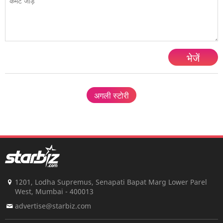
भेजें
अगली स्टोरी
1201, Lodha Supremus, Senapati Bapat Marg Lower Parel
West, Mumbai - 400013
advertise@starbiz.com