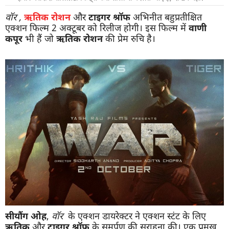
वॉर ,
ऋतिक रोशन
और
टाइगर श्रॉफ
अभिनीत बहुप्रतीक्षित
एक्शन फिल्म 2 अक्टूबर को रिलीज होगी। इस फिल्म में
वाणी
कपूर
भी हैं जो
ऋतिक रोशन
की प्रेम रुचि है।
सीयौंग ओह
,
वॉर
के एक्शन डायरेक्टर ने एक्शन स्टंट के लिए
ऋतिक
और
टाइगर श्रॉफ
के समर्पण की सराहना की। एक प्रमुख